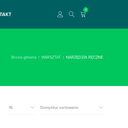
0
TAKT
Strona główna
WARSZTAT
NARZĘDZIA RĘCZNE
/
/
16
Domyślne sortowanie