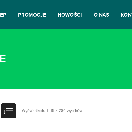
LEP
PROMOCJE
NOWOŚCI
O NAS
KON
E
Wyświetlanie 1–16 z 284 wyników