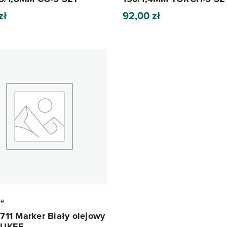
zł
92,00
zł
ee
11 Marker Biały olejowy
AUKEE