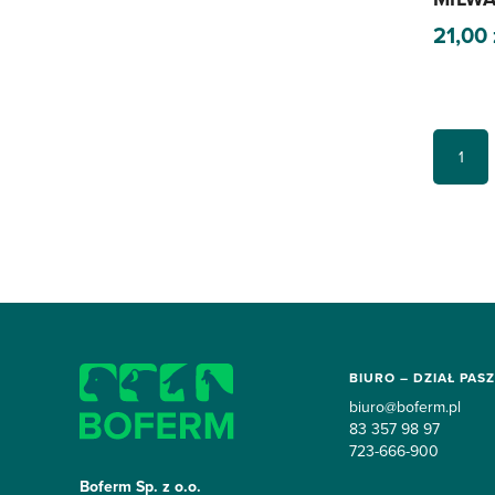
21,00
1
BIURO – DZIAŁ PASZ
biuro@boferm.pl
83 357 98 97
723-666-900
Boferm Sp. z o.o.