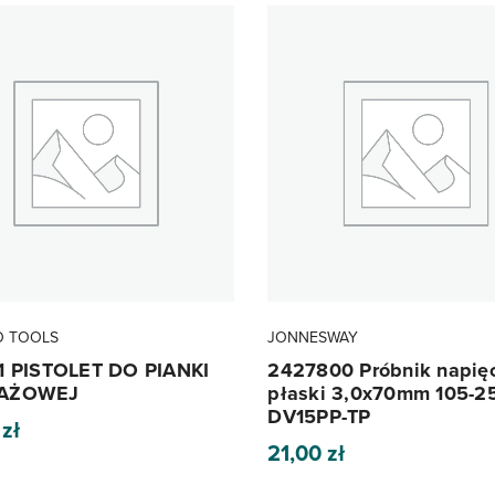
O TOOLS
JONNESWAY
1 PISTOLET DO PIANKI
2427800 Próbnik napię
AŻOWEJ
płaski 3,0x70mm 105-2
DV15PP-TP
0
zł
21,00
zł