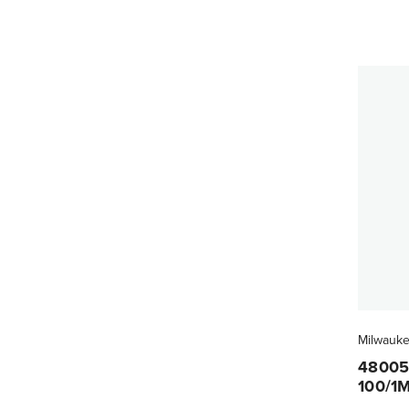
Milwauk
48005
100/1