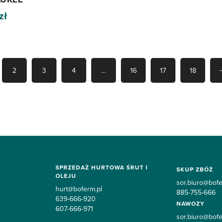
zł
2
3
4
…
16
17
18
SPRZEDAŻ HURTOWA ŚRUT I
SKUP ZBÓŻ
OLEJU
sor.biuro@bofe
hurt@boferm.pl
885-755-666
639-666-920
NAWOZY
607-666-971
sor.biuro@bofe