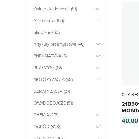
Zwierzęta domowe (91)
Agronomia (155)
Skup zbóż (0)
Artykuły przemysłowe (46)
PNEUMATYKA (5)
PRZEMYSŁ (12)
MOTORYZACJA (98)
DERATYZACJA (27)
GTX NE
OWADOBÓJCZE (51)
21B50
MONT
CHEMIA (271)
40,0
OGRÓD (328)
DO DOMU (20)