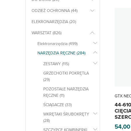
ODZIEŻ OCHRONNA (44)
ELEKRONARZĘDZIA (20)
WARSZTAT (826)
Elektronarzędzia (499)
NARZĘDZIA RĘCZNE (284)
ZESTAWY (115)
GRZECHOTKI POKRĘTŁA
(29)
POZOSTAŁE NARZĘDZIA
RĘCZNE (11)
GTX NE
44-61
ŚCIĄGACZE (33)
CIĘCI
WKRĘTAKI ŚRUBOKRĘTY
SZER
(28)
54,0
SZCZYPCE KOMBINERKI