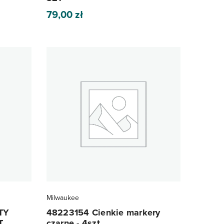
79,00
zł
Milwaukee
TY
48223154 Cienkie markery
T
czarne - 4szt.