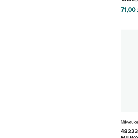
71,00
Milwauk
482237
MILW