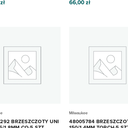
0
zł
66,00
zł
ee
Milwaukee
292 BRZESZCZOTY UNI
48005784 BRZESZCZO
,5/1,8MM CO-5 SZT
150/1,4MM TORCH-5 SZ