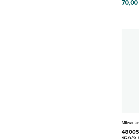
70,0
Milwauk
48005
150/2