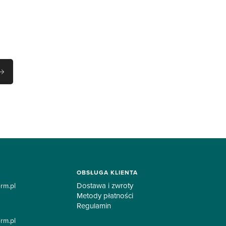
OBSŁUGA KLIENTA
Dostawa i zwroty
rm.pl
Metody płatności
Regulamin
rm.pl