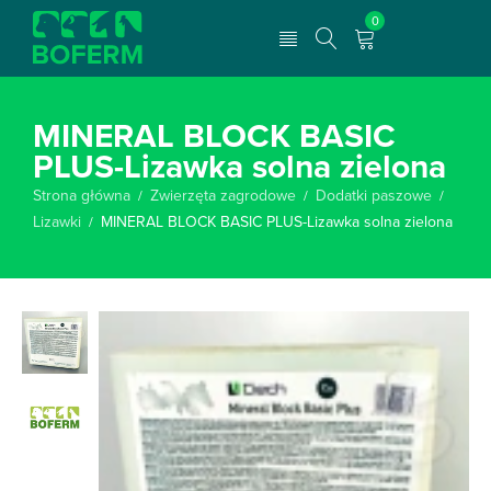
0
MINERAL BLOCK BASIC
PLUS-Lizawka solna zielona
Strona główna
Zwierzęta zagrodowe
Dodatki paszowe
/
/
/
Lizawki
MINERAL BLOCK BASIC PLUS-Lizawka solna zielona
/