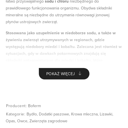
łatwo przyswajalnego
sodu i chloru
niezbędnego do
prawidłowego funkcjonowania organizmu. Obydwa składniki
mineralne są niezbędne do utrzymania równowagi jonowej
płynów ustrojowych zwierząt.
Stosowana jako uzupełnienie w niedoborze sodu, a także w
żywieniu zwierząt utrzymywanych w regionach, gdzie
występują niedobory miedzi i kobaltu. Zalecana jest również w
sytuacjach, gdy w dawkach pokarmowych znajdują się
składniki antagonistyczne dla miedzi i kobaltu, które
utrudniają wchłanianie tych składników z przewodu
POKAŻ WIĘCEJ
pokarmowego.
Zalecenia do podawania:
Wykorzystywane w chowie przez cały rok
W żywieniu pastwiskowym
Producent:
Boferm
Gdy stosowane są pasze o niskiej zawartości sodu oraz
Kategorie:
Bydło
,
Dodatki paszowe
,
Krowa mleczna
,
Lizawki
,
wysokiej zawartości potasu
Opas
,
Owce
,
Zwierzęta zagrodowe
W okresie lata kiedy znacząca ilość elektrolitów jest tracona
przez zwierzęta wraz z potem