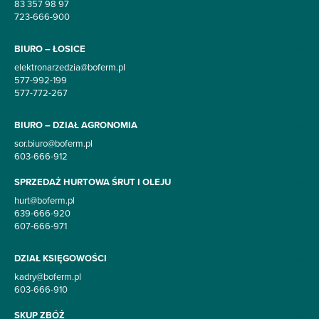
83 357 98 97
723-666-900
BIURO – ŁOSICE
elektronarzedzia@boferm.pl
577-992-199
577-772-267
BIURO – DZIAŁ AGRONOMIA
sor.biuro@boferm.pl
603-666-912
SPRZEDAŻ HURTOWA ŚRUT I OLEJU
hurt@boferm.pl
639-666-920
607-666-971
DZIAŁ KSIĘGOWOŚCI
kadry@boferm.pl
603-666-910
SKUP ZBÓŻ