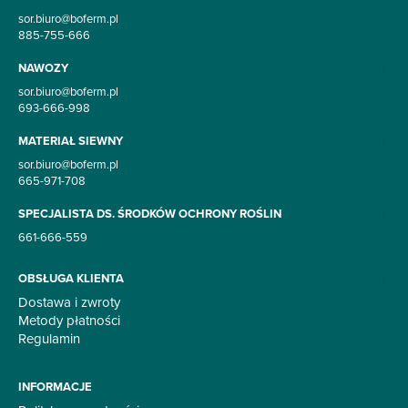
sor.biuro@boferm.pl
885-755-666
NAWOZY
sor.biuro@boferm.pl
693-666-998
MATERIAŁ SIEWNY
sor.biuro@boferm.pl
665-971-708
SPECJALISTA DS. ŚRODKÓW OCHRONY ROŚLIN
661-666-559
OBSŁUGA KLIENTA
Dostawa i zwroty
Metody płatności
Regulamin
INFORMACJE