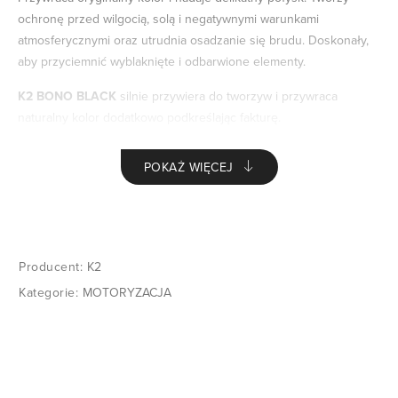
ochronę przed wilgocią, solą i negatywnymi warunkami
atmosferycznymi oraz utrudnia osadzanie się brudu. Doskonały,
aby przyciemnić wyblaknięte i odbarwione elementy.
K2 BONO BLACK
silnie przywiera do tworzyw i przywraca
naturalny kolor dodatkowo podkreślając fakturę.
Efekt widocznie odżywionych i kontrastujących plastików
POKAŻ WIĘCEJ
gwarantowany.
Producent:
K2
Kategorie:
MOTORYZACJA