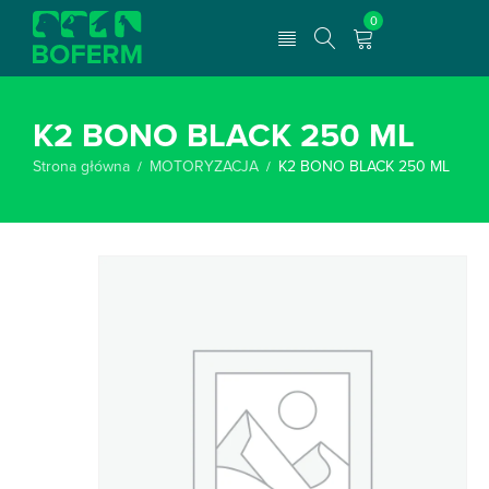
0
K2 BONO BLACK 250 ML
Strona główna
MOTORYZACJA
K2 BONO BLACK 250 ML
/
/