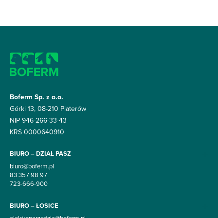
Boferm Sp. z o.o.
Górki 13, 08-210 Platerów
NIP 946-266-33-43
KRS 0000640910
BIURO – DZIAŁ PASZ
biuro@boferm.pl
83 357 98 97
723-666-900
BIURO – ŁOSICE
elektronarzedzia@boferm.pl