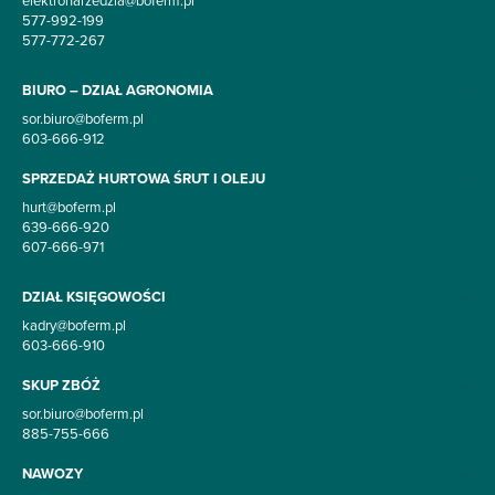
577-992-199
577-772-267
BIURO – DZIAŁ AGRONOMIA
sor.biuro@boferm.pl
603-666-912
SPRZEDAŻ HURTOWA ŚRUT I OLEJU
hurt@boferm.pl
639-666-920
607-666-971
DZIAŁ KSIĘGOWOŚCI
kadry@boferm.pl
603-666-910
SKUP ZBÓŻ
sor.biuro@boferm.pl
885-755-666
NAWOZY