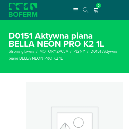
0
D0151 Aktywna piana
BELLA NEON PRO K2 1L
Strona główna
MOTORYZACJA
PŁYNY
D0151 Aktywna
/
/
/
piana BELLA NEON PRO K2 1L