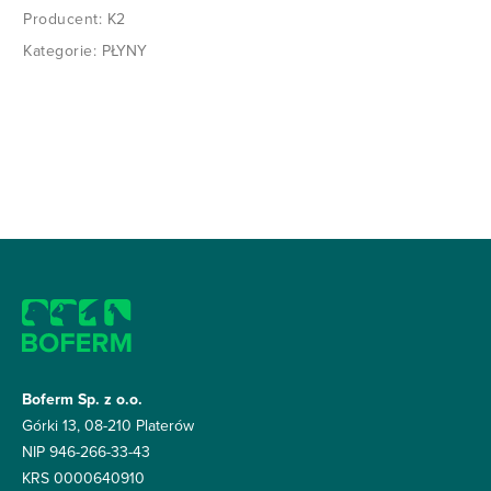
Producent:
K2
Kategorie:
PŁYNY
K2 BELA NEON 1L (D0151)
Boferm Sp. z o.o.
Górki 13, 08-210 Platerów
Kolorowa aktywna piana o zapachu truskawek
NIP 946-266-33-43
KRS 0000640910
Przygotuj się na epickie doświadczenie mycia samochodu z
K2