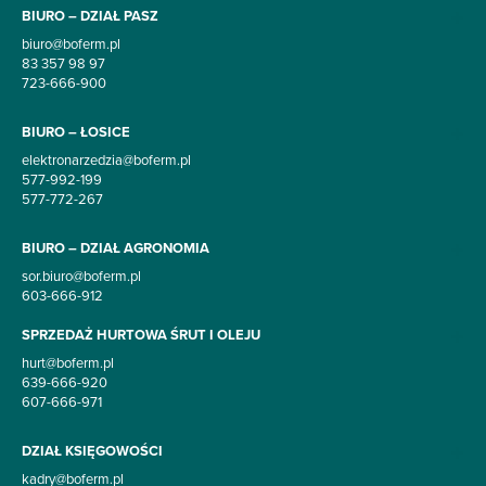
długość całkowita 2,37m
BIURO – DZIAŁ PASZ
biuro@boferm.pl
Właściwości:
83 357 98 97
723-666-900
szybki i łatwy montaż
BIURO – ŁOSICE
możliwość swobodnego kształtowania
wysoka odporność na czynniki atmosferyczne
elektronarzedzia@boferm.pl
577-992-199
idealnie nadaje się do oddzielenia trawnika od np. rabat
577-772-267
kwiatowych
estetyczna i wysoka jakość wykonania produktu
BIURO – DZIAŁ AGRONOMIA
sor.biuro@boferm.pl
603-666-912
SPRZEDAŻ HURTOWA ŚRUT I OLEJU
hurt@boferm.pl
639-666-920
607-666-971
DZIAŁ KSIĘGOWOŚCI
kadry@boferm.pl