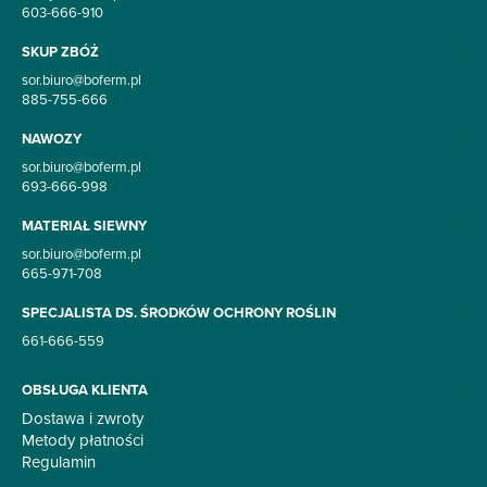
603-666-910
SKUP ZBÓŻ
sor.biuro@boferm.pl
885-755-666
NAWOZY
sor.biuro@boferm.pl
693-666-998
MATERIAŁ SIEWNY
sor.biuro@boferm.pl
665-971-708
SPECJALISTA DS. ŚRODKÓW OCHRONY ROŚLIN
661-666-559
OBSŁUGA KLIENTA
Dostawa i zwroty
Metody płatności
Regulamin