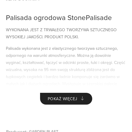
Palisada ogrodowa StonePalisade
WYKONANA JEST Z TRWAŁEGO TWORZYWA SZTUCZNEGO
WYSOKIEJ JAKOŚCI. PRODUKT POLSKI.
Palisada wykonana jest z elastycznego tworzywa sztucznego,
odpornego na warunki atmosferyczne. Można ją dowolnie
wyginać, kształtować, łączyć w odcinki proste, łuki i okręgi. Część
wizualna, wysoka na 95 mm swoją strukturą zbliżona jest do
łupkowych cegiełek i bardzo ładnie komponuje się zarówno w
małych jak i dużych ogrodach. Występuje w szerokiej palecie
kolorów, dzięki czemu łatwo można dobrać kolor StonePalisade
zbliżony np. do koloru elewacji domu, ogrodzenia bądź mebli
POKAŻ WIĘCEJ
ogrodowych. Jest bardzo łatwa w montażu, można ją w każdej
chwili demontować i zamontować w innym miejscu bez dewastacji
ogrodu. W razie potrzeby można ją umyć ręcznie lub pod
ciśnieniem. StonePalisade to doskonały kompromis pomiędzy
Producent:
GARDEN PLAST