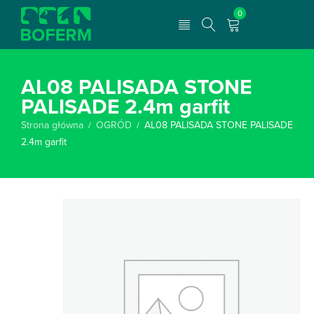
0
AL08 PALISADA STONE
PALISADE 2.4m garfit
Strona główna
OGRÓD
AL08 PALISADA STONE PALISADE
/
/
2.4m garfit