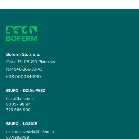
Boferm Sp. z o.o.
Górki 13, 08-210 Platerów
NIP 946-266-33-43
KRS 0000640910
BIURO – DZIAŁ PASZ
biuro@boferm.pl
83 357 98 97
723-666-900
BIURO – ŁOSICE
elektronarzedzia@boferm.pl
577-992-199