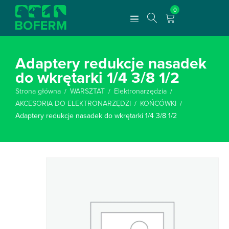
0
Adaptery redukcje nasadek
do wkrętarki 1/4 3/8 1/2
Strona główna
WARSZTAT
Elektronarzędzia
/
/
/
AKCESORIA DO ELEKTRONARZĘDZI
KOŃCÓWKI
/
/
Adaptery redukcje nasadek do wkrętarki 1/4 3/8 1/2