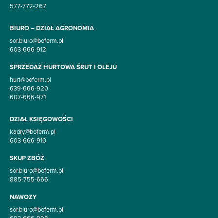
577-772-267
BIURO – DZIAŁ AGRONOMIA
sor.biuro@boferm.pl
603-666-912
SPRZEDAŻ HURTOWA ŚRUT I OLEJU
hurt@boferm.pl
639-666-920
607-666-971
DZIAŁ KSIĘGOWOŚCI
kadry@boferm.pl
603-666-910
SKUP ZBÓŻ
sor.biuro@boferm.pl
885-755-666
NAWOZY
sor.biuro@boferm.pl